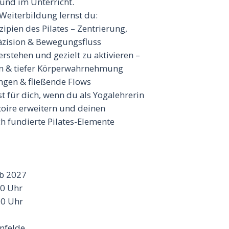
 und im Unterricht.
 Weiterbildung lernst du:
zipien des Pilates – Zentrierung,
räzision & Bewegungsfluss
rstehen und gezielt zu aktivieren –
n & tiefer Körperwahrnehmung
ngen & fließende Flows
t für dich, wenn du als Yogalehrerin
toire erweitern und deinen
ch fundierte Pilates-Elemente
ab 2027
0 Uhr
0 Uhr
nfelde