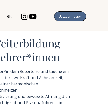
h
Blog
Kontakt
Jetzt anfragen
Weiterbildung
lehrer*innen
rer*in dein Repertoire und tauche ein
s – dort, wo Kraft und Achtsamkeit,
u einer harmonischen
chmelzen.
Aktivierung und bewusste Atmung dich
eichtigkeit und Präsenz führen – in