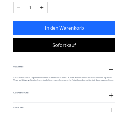
In den Warenkorb
Sofortkauf
PRODUKTINFO
Das ist ein Produktdetail. Füge hier Informationen zu deinem Produkt hinzu, z. B. Informationen zu Größen und Materialien sowie allgemeine
Pflege- und Reinigungshinweise. Es ist ein idealer Ort, um zu beschreiben, was das Produkt besonders macht und wie Kunden davon profitieren.
RÜCKGABERICHTLINIE
VERSANDINFO